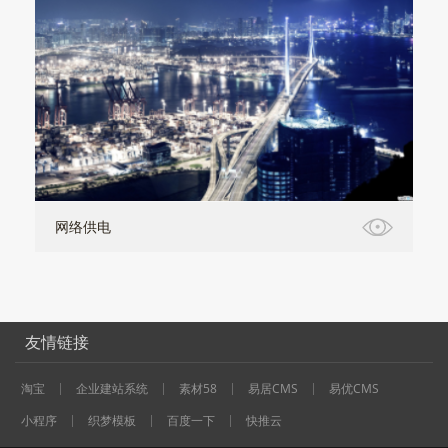
网络供电
友情链接
淘宝
企业建站系统
素材58
易居CMS
易优CMS
小程序
织梦模板
百度一下
快推云