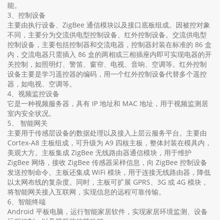
能。
3、控制设备
主要由执行设备、ZigBee 通信模块以及接口底板组成。因被控对象
不同，主要分为交流供电型控制设备、红外控制设备。交流供电型
控制设备，主要包括控制器和交流电器，控制器封装在标准的 86 盒
内，交流电器只需插入 86 盒的两相或三相插座内即可实现电器的开
关控制，如照明灯、警笛、窗帘、电视、音响、空调等。红外控制
设备主要是学习遥控器的编码，用一个红外控制设备代替多个遥控
器，如电视、空调等。
4、视频监控设备
它是一种视频服务器，具有 IP 地址和 MAC 地址，用于视频监测居
室内安全状况。
5、 智能网关
主要用于传感层设备的数据处理以及接入上层云服务平台。主要由
Cortex-A8 主板组成，可升级为 A9 四核主板，整体封装在模具内，
美观大方。主板集成 ZigBee 无线路由器通信模块，用于维护
ZigBee 网络，接收 ZigBee 传感器采样信息，向 ZigBee 控制设备
发送控制命令。主板还集成 WiFi 模块，用于连接无线路由器，降低
以太网布线的复杂度。同时，主板可扩展 GPRS、3G 或 4G 模块，
将智能网关接入互联网，实现信息的远程可靠传输。
6、智能终端
Android 平板电脑，运行智能家居软件，实现家居环境监测、设备