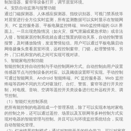
制加湿器、窗帘等设备打开，调节居室环境。
4、安防自动监测与报警功能
通过门磁探测器、人体感应探测器、指纹识别器、可视门禁系统等
对居室进行全方位实时监测，所有监测数据可以实时显示在智能网
关、PC 监控服务器、平板电脑监控终端、Web监控终端的 GUI 界
面上。一旦出现危险情况（如火灾、煤气泄漏或紧急求助）或非法
入侵，智能家居控制系统就会通过预置的联动关系，自动控制警笛
报警，及时播放险情，发送警情短信。用户可以通过平板电脑启动
网络摄像头查看居室环境，远程控制窗帘、门锁，处理警情等。另
外，门口机和室内机之间可实现可视对讲。
5、智能家电控制功能
智能控制支持自动控制与手动控制两种方式。自动控制由用户设置
传感器节点与控制设备的对应、以及阈值设置即可实现。手动控制
可通过智能网关、Android 智能终端、PC 监控服务器、Web 监控
终端等四种不同的方式对吸顶灯、台灯、警笛、窗帘等进行开关控
制，对电视、音响、空调等遥控开关类设备进行红外远程开关、调
节控制。
（1）智能灯光控制系统
把所有能控制的电器组成一个管理系统，除了可以实现本地对家电
的控制之外，还可以通过遥控、场景以及互联网等多种控制方式实
现对电器的智能管理与控制。并且可以与环境监控系统结合，实现
自动智能化管理。
（2）灯光情景控制模式：通过对智能开关的组合学习，可以对家庭