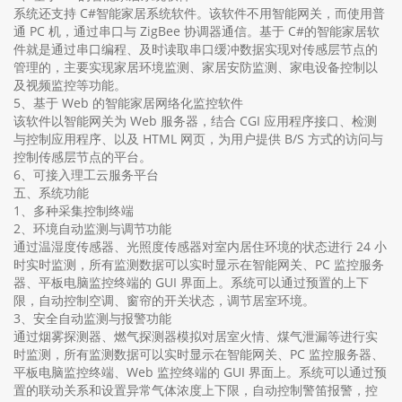
系统还支持 C#智能家居系统软件。该软件不用智能网关，而使用普
通 PC 机，通过串口与 ZigBee 协调器通信。基于 C#的智能家居软
件就是通过串口编程、及时读取串口缓冲数据实现对传感层节点的
管理的，主要实现家居环境监测、家居安防监测、家电设备控制以
及视频监控等功能。
5、基于 Web 的智能家居网络化监控软件
该软件以智能网关为 Web 服务器，结合 CGI 应用程序接口、检测
与控制应用程序、以及 HTML 网页，为用户提供 B/S 方式的访问与
控制传感层节点的平台。
6、可接入理工云服务平台
五、系统功能
1、多种采集控制终端
2、环境自动监测与调节功能
通过温湿度传感器、光照度传感器对室内居住环境的状态进行 24 小
时实时监测，所有监测数据可以实时显示在智能网关、PC 监控服务
器、平板电脑监控终端的 GUI 界面上。系统可以通过预置的上下
限，自动控制空调、窗帘的开关状态，调节居室环境。
3、安全自动监测与报警功能
通过烟雾探测器、燃气探测器模拟对居室火情、煤气泄漏等进行实
时监测，所有监测数据可以实时显示在智能网关、PC 监控服务器、
平板电脑监控终端、Web 监控终端的 GUI 界面上。系统可以通过预
置的联动关系和设置异常气体浓度上下限，自动控制警笛报警，控