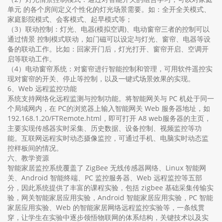
单元 的各个房间定义个性化的灯光场景需要。如：全开全关模式、
家庭影院模式、会客模式、起早模式等；
（3）联动控制：灯光、电器(模拟空调)、电动窗帘三者的控制可以
通过情景 控制模式联动，如门磁可以设定与灯光、窗帘、电器等设
备的联动工作。比如：回家开门后，灯光打开、窗帘开启、空调开
启等联动工作。
（4）电动窗帘系统：对窗帘进行智能控制和管理，可用软件遥控实
现对窗帘的开关、停止等控制，以及一键式场景效果的实现。
6、Web 远程监控功能
系统支持网络化远程监测与控制功能。将智能网关与 PC 机处于同一
个局域网内，在 PC的浏览器上输入智能网关 Web 服务器地址，如
192.168.1.20/FTRemote.html，即可打开 A8 web服务器的主页，
主要实现传感器实时采集、历史数据、设备控制、视频监控等功
能。互联网远程实时动态摄像监控，可通过手机、电脑实时动态监
控样板间的情况。
六、教学资源
智能家居监控系统覆盖了 ZigBee 无线传感器网络、Linux 智能网
关、Android 智能终端、PC 监控服务器、Web 远程监控等五部
分，因此系统提供了丰富的课程实验，包括 zigbee 基础采集传输实
验，网关智能家居应用实验，Android 智能家居应用实验，PC 智能
家居应用实验、Web 的智能家居网络远程监控实验等，一条线贯
穿，让学生在实验中逐步领悟物联网的体系结构，关键技术以及实